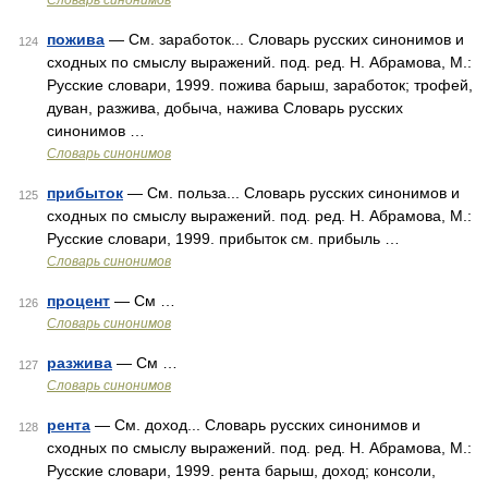
Словарь синонимов
пожива
— См. заработок... Словарь русских синонимов и
124
сходных по смыслу выражений. под. ред. Н. Абрамова, М.:
Русские словари, 1999. пожива барыш, заработок; трофей,
дуван, разжива, добыча, нажива Словарь русских
синонимов …
Словарь синонимов
прибыток
— См. польза... Словарь русских синонимов и
125
сходных по смыслу выражений. под. ред. Н. Абрамова, М.:
Русские словари, 1999. прибыток см. прибыль …
Словарь синонимов
процент
— См …
126
Словарь синонимов
разжива
— См …
127
Словарь синонимов
рента
— См. доход... Словарь русских синонимов и
128
сходных по смыслу выражений. под. ред. Н. Абрамова, М.:
Русские словари, 1999. рента барыш, доход; консоли,