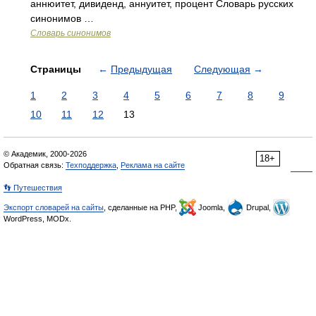
аннюитет, дивиденд, аннуитет, процент Словарь русских
синонимов …
Словарь синонимов
Страницы
←
Предыдущая
Следующая
→
1
2
3
4
5
6
7
8
9
10
11
12
13
© Академик, 2000-2026
18+
Обратная связь:
Техподдержка
,
Реклама на сайте
👣 Путешествия
Экспорт словарей на сайты
, сделанные на PHP,
Joomla,
Drupal,
WordPress, MODx.